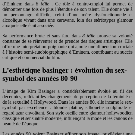
d’Eminem dans
8 Mile
. Ce rôle à contre-emploi lui permet de
démontrer une fois de plus l’étendue de son talent. Elle donne vie à
un personnage difficile, celui d’une mère dysfonctionnelle et
alcoolique vivant dans une caravane, loin des stéréotypes glamour
auxquels elle était associée.
Sa performance brute et sans fard dans
8 Mile
prouve sa volonté
constante de se réinventer et de prendre des risques artistiques. Elle
offre une interprétation poignante qui ajoute une dimension cruciale
à l’histoire semi-autobiographique d’Eminem, contribuant au succès
critique et commercial du film.
L’esthétique basinger : évolution du sex-
symbol des années 80-90
L’image de Kim Basinger a considérablement évolué au fil des
décennies, reflétant les changements de perception de la féminité et
de la sexualité à Hollywood. Dans les années 80, elle incarne le sex-
symbol par excellence : blonde platine, silhouette sculpturale et
regard azur envoûtant. Son style oscille entre glamour hollywoodien
classique et sensualité moderne, influençant la mode et les canons de
beauté de l’époque.
Les années 90 voient Basinger affiner son image, privilégiant une