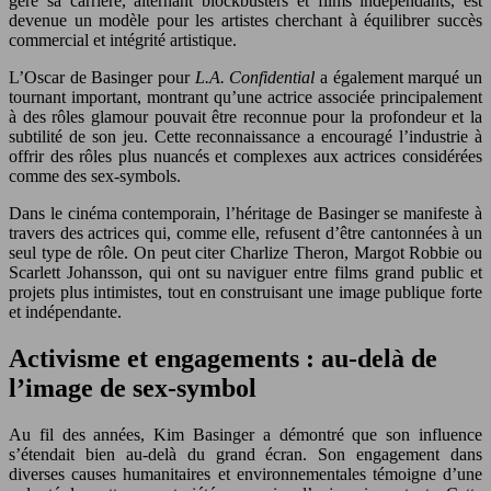
géré sa carrière, alternant blockbusters et films indépendants, est
devenue un modèle pour les artistes cherchant à équilibrer succès
commercial et intégrité artistique.
L’Oscar de Basinger pour
L.A. Confidential
a également marqué un
tournant important, montrant qu’une actrice associée principalement
à des rôles glamour pouvait être reconnue pour la profondeur et la
subtilité de son jeu. Cette reconnaissance a encouragé l’industrie à
offrir des rôles plus nuancés et complexes aux actrices considérées
comme des sex-symbols.
Dans le cinéma contemporain, l’héritage de Basinger se manifeste à
travers des actrices qui, comme elle, refusent d’être cantonnées à un
seul type de rôle. On peut citer Charlize Theron, Margot Robbie ou
Scarlett Johansson, qui ont su naviguer entre films grand public et
projets plus intimistes, tout en construisant une image publique forte
et indépendante.
Activisme et engagements : au-delà de
l’image de sex-symbol
Au fil des années, Kim Basinger a démontré que son influence
s’étendait bien au-delà du grand écran. Son engagement dans
diverses causes humanitaires et environnementales témoigne d’une