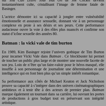
sur
You Can Leave Your Hat On
de Joe Cocker devient
instantanément culte, cristallisant l’image de femme fatale de
Basinger.
L’actrice démontre ici sa capacité à jongler entre vulnérabilité
émotionnelle et assurance sensuelle, donnant vie à un personnage
complexe en proie à ses désirs et ses peurs. Cette performance
audacieuse ouvre la voie à des rôles plus nuancés et confirme son
statut d’icône sexuelle des années 80.
Batman : la vicki vale de tim burton
En 1989, Kim Basinger rejoint l’univers gothique de Tim Burton
pour incarner Vicki Vale dans
Batman
. Ce blockbuster lui permet
de toucher un public plus large et de montrer une nouvelle facette de
son jeu. Loin de n’être qu’un faire-valoir pour le héros masqué, elle
insuffle à son personnage de journaliste une détermination et une
intelligence qui en font bien plus qu’un simple intérêt romantique.
Sa performance aux côtés de Michael Keaton et Jack Nicholson
prouve sa capacité à s’intégrer dans des univers cinématographiques
ambitieux et à tenir tête à des acteurs de premier plan.
Batman
marque également un tournant dans sa carrière, lui ouvrant les portes
de productions à gros budget tout en préservant son intégrité
artistique.