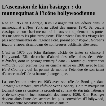
L’ascension de kim basinger : du
mannequinat à l’icône hollywoodienne
Née en 1953 en Géorgie, Kim Basinger fait ses débuts dans le
mannequinat à New York au début des années 1970. Sa beauté
classique et son charisme naturel lui ouvrent rapidement les portes
des magazines les plus prestigieux. Elle devient l’un des visages les
plus reconnaissables de l’agence Ford, posant pour
Vogue
,
Harper’s
Bazaar
et apparaissant dans de nombreuses publicités télévisées.
C’est en 1976 que Kim Basinger décide de tenter sa chance à
Hollywood. Elle décroche d’abord des rôles dans des séries
télévisées, dont un passage remarqué dans
L’Homme qui valait trois
milliards
. Son premier rôle au cinéma arrive en 1981 avec le film
Hard Country
, qui lui permet de montrer l’étendue de son talent
d’actrice au-delà de sa beauté photogénique.
La consécration arrive en 1983 avec son rôle de Bond girl dans
Jamais plus jamais
, aux côtés de Sean Connery. Ce film marque un
tournant dans sa carrière, la propulsant au rang de star internationale
et de sex-symbol incontournable des années 1980. Kim Basinger
devient alors l’une des actrices les plus convoitées d’Hollywood,
alternant entre blockbusters et films d’auteur.