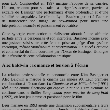
pour
L.A. Confidential
en 1997 marque l’apogée de sa carrière.
Hanson, reconnu pour son talent à diriger les acteurs, parvient à
extraire de Basinger une performance d’une profondeur et d’une
subtilité remarquables. Le rôle de Lynn Bracken permet à l’actrice
de transcender son image de sex-symbol pour livrer une
interprétation nuancée et puissamment évocatrice.
Cette synergie entre actrice et réalisateur aboutit à une alchimie
parfaite entre le personnage et son interprète. Basinger incarne avec
une justesse saisissante cette femme prise au piège d’un système
corrompu, mêlant vulnérabilité et détermination. Le succès critique
et commercial du film, couronné par l’Oscar de Basinger, témoigne
de la réussite de cette collaboration artistique.
Alec baldwin : romance et tension à l’écran
La relation professionnelle et personnelle entre Kim Basinger et
Alec Baldwin a marqué le cinéma des années 90. Leur première
collaboration à l’écran dans
La Chanteuse et le Milliardaire
(1991)
révèle une chimie électrique qui captive le public. Cette alchimie se
confirme dans le thriller
Sang chaud pour meurtre de sang-froid
(1992), où leur jeu intense et passionné porte le film.
Leur mariage en 1993 ajoute une dimension supplémentaire à leurs
apparitions communes, le public cherchant à déceler dans leurs