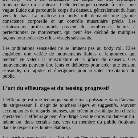
fondamentale du striptease. Cette technique consiste à créer une
vague fluide qui parcourt le corps du danseur, généralement du haut
vers le bas. La maîtrise du body roll demande une grande
conscience corporelle et un contrôle musculaire précis. Les
stripteaseurs professionnels passent de nombreuses heures à
perfectionner ce mouvement, qui peut être décliné de multiples
façons pour créer des effets visuels saisissants.
Les ondulations sensuelles ne se limitent pas au body roll. Elles
englobent une variété de mouvements fluides et langoureux qui
mettent en valeur la musculature et la grâce du danseur. Ces
mouvements peuvent être lents et délibérés pour créer une tension
sensuelle, ou rapides et énergiques pour susciter l’excitation du
public.
L’art du effleurage et du teasing progressif
L’effleurage est une technique subtile mais puissante dans l’arsenal
du stripteaseur. Il s’agit de touchers légers et suggestifs, souvent
accompagnés de regards intenses, qui créent une anticipation chez le
spectateur. L’effleurage peut être dirigé vers le corps du danseur lui-
même ou, dans certains cas, vers un membre du public (toujours
dans le respect des limites établies).
Le teasing progressif est l’art de révéler son corps de manière