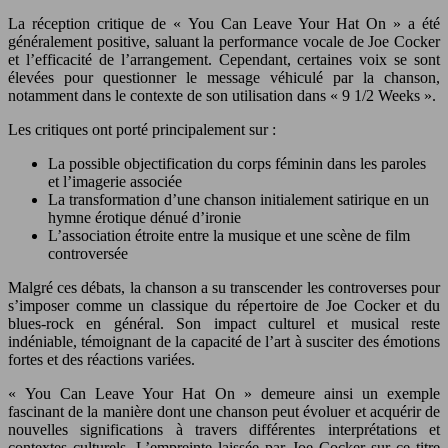
La réception critique de « You Can Leave Your Hat On » a été
généralement positive, saluant la performance vocale de Joe Cocker
et l’efficacité de l’arrangement. Cependant, certaines voix se sont
élevées pour questionner le message véhiculé par la chanson,
notamment dans le contexte de son utilisation dans « 9 1/2 Weeks ».
Les critiques ont porté principalement sur :
La possible objectification du corps féminin dans les paroles
et l’imagerie associée
La transformation d’une chanson initialement satirique en un
hymne érotique dénué d’ironie
L’association étroite entre la musique et une scène de film
controversée
Malgré ces débats, la chanson a su transcender les controverses pour
s’imposer comme un classique du répertoire de Joe Cocker et du
blues-rock en général. Son impact culturel et musical reste
indéniable, témoignant de la capacité de l’art à susciter des émotions
fortes et des réactions variées.
« You Can Leave Your Hat On » demeure ainsi un exemple
fascinant de la manière dont une chanson peut évoluer et acquérir de
nouvelles significations à travers différentes interprétations et
contextes culturels. L’empreinte laissée par Joe Cocker sur ce titre